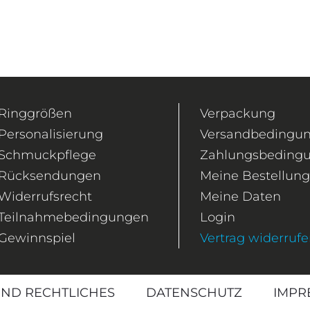
Ringgrößen
Verpackung
Personalisierung
Versandbedingu
Schmuckpflege
Zahlungsbeding
Rücksendungen
Meine Bestellun
Widerrufsrecht
Meine Daten
Teilnahmebedingungen
Login
Gewinnspiel
Vertrag widerruf
ND RECHTLICHES
DATENSCHUTZ
IMPR