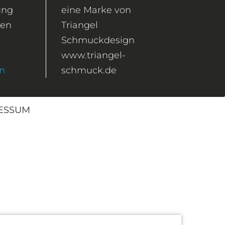
ung
eine Marke von
gen
Triangel
Schmuckdesign
www.triangel-
en
schmuck.de
ESSUM