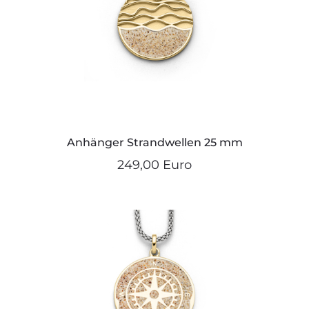
Anhänger Strandwellen 25 mm
249,00 Euro