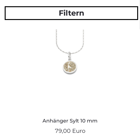
Filtern
Anhänger Sylt 10 mm
79,00 Euro