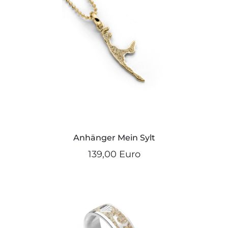
Anhänger Mein Sylt
139,00 Euro