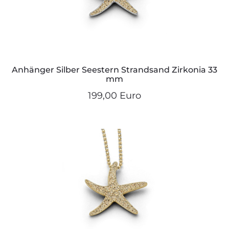
Anhänger Silber Seestern Strandsand Zirkonia 33
mm
199,00 Euro