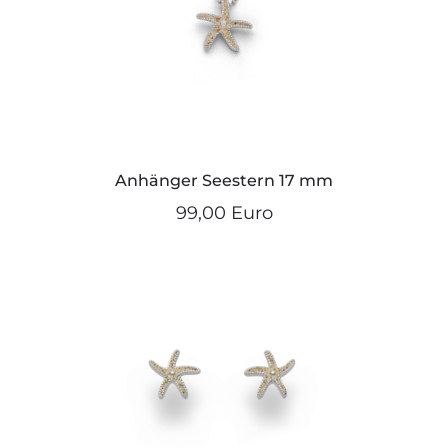
Anhänger Seestern 17 mm
99,00 Euro