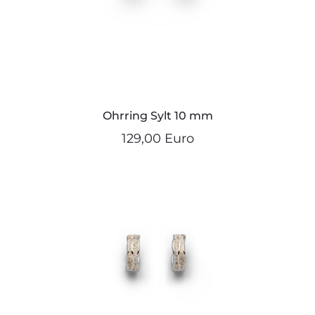
Ohrring Sylt 10 mm
129,00 Euro