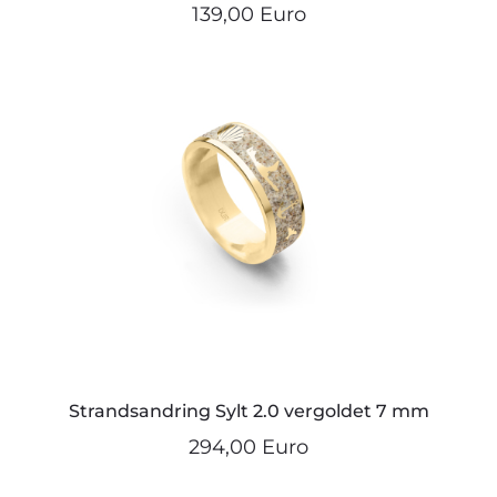
139,00 Euro
Strandsandring Sylt 2.0 vergoldet 7 mm
294,00 Euro