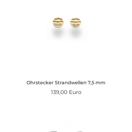
Ohrstecker Strandwellen 7,5 mm
139,00 Euro