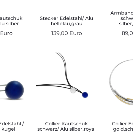
Armband
autschuk
Stecker Edelstahl/ Alu
schw
u silber
hellblau,grau
silbe
 Euro
139,00 Euro
89,
delstahl /
Collier Kautschuk
Collier E
l kugel
schwarz/ Alu silber,royal
gold,sch