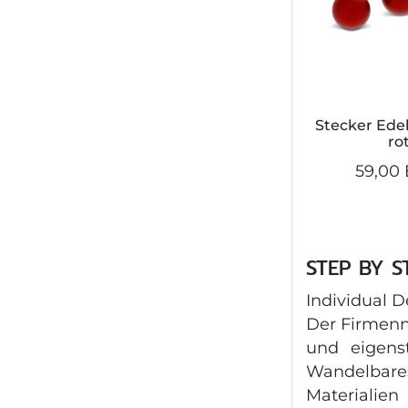
Stecker Edel
ro
59,00 
STEP BY S
Individual D
Der Firmenn
und eigens
Wandelbares
Materialie