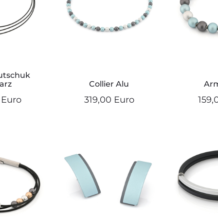
autschuk
arz
Collier Alu
Ar
 Euro
319,00 Euro
159,