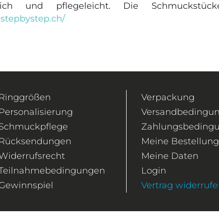
äglich und pflegeleicht. Die Schmuckstü
.stepbystep.ch/
Ringgrößen
Verpackung
Personalisierung
Versandbedingu
Schmuckpflege
Zahlungsbeding
Rücksendungen
Meine Bestellun
Widerrufsrecht
Meine Daten
Teilnahmebedingungen
Login
Gewinnspiel
Vertrag widerruf