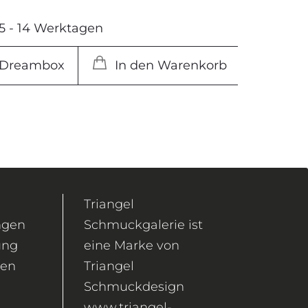
 5 - 14 Werktagen
e Dreambox
In den Warenkorb
Triangel
ngen
Schmuckgalerie ist
ung
eine Marke von
gen
Triangel
Schmuckdesign
www.triangel-