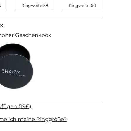
6
Ringweite 58
Ringweite 60
x
chöner Geschenkbox
ufügen (19€)
me ich meine Ringgröße?