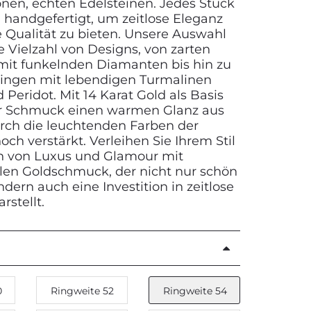
en, echten Edelsteinen. Jedes Stück
ig handgefertigt, um zeitlose Eleganz
 Qualität zu bieten. Unsere Auswahl
e Vielzahl von Designs, von zarten
mit funkelnden Diamanten bis hin zu
ingen mit lebendigen Turmalinen
Peridot. Mit 14 Karat Gold als Basis
er Schmuck einen warmen Glanz aus
rch die leuchtenden Farben der
och verstärkt. Verleihen Sie Ihrem Stil
h von Luxus und Glamour mit
en Goldschmuck, der nicht nur schön
ndern auch eine Investition in zeitlose
rstellt.
0
Ringweite 52
Ringweite 54