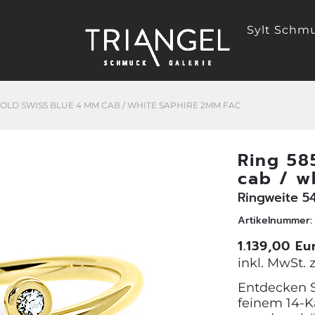
Sylt Schm
GOLD SWISS BLUE 4 MM CAB / WHITE SAPHIRE 2MM FAC
Ring 58
cab / w
Ringweite 5
Artikelnummer: 
1.139,00 Eu
inkl. MwSt. 
Entdecken S
feinem 14-K