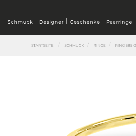
Schmuck
Designer
Geschenke
Paarringe
STARTSEITE
SCHMUCK
RINGE
RING 585 