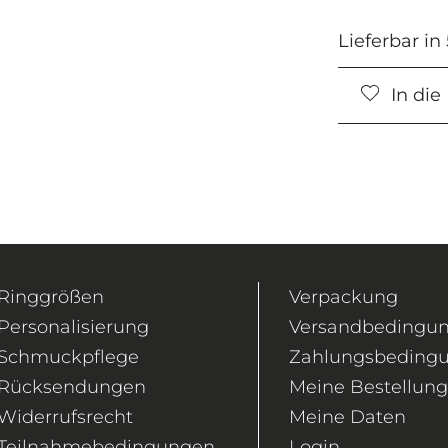
Lieferbar in
In di
Ringgrößen
Verpackung
Personalisierung
Versandbedingu
Schmuckpflege
Zahlungsbeding
Rücksendungen
Meine Bestellun
Widerrufsrecht
Meine Daten
Teilnahmebedingungen
Login