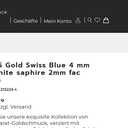
uck
Geschäfte
Mein Konto
5 Gold Swiss Blue 4 mm
hite saphire 2mm fac
4
213224-t
ro
zzgl.
Versand
ie unsere exquisite Kollektion von
arat-Goldschmuck, verziert mit