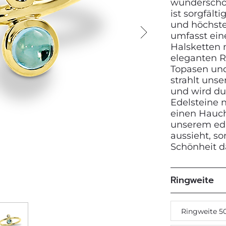
wunderschön
ist sorgfält
und höchste
umfasst ein
Next
Halsketten 
eleganten R
Topasen und 
strahlt uns
und wird du
Edelsteine n
einen Hauc
unserem edl
aussieht, so
Schönheit da
Ringweite
Ringweite 5