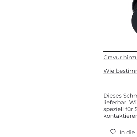
Gravur hinz
Wie bestim
Dieses Schmu
lieferbar. 
speziell für
kontaktiere
In di