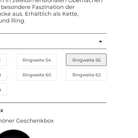
 in zweidimensionalen Oberflächen
besondere Faszination der
e aus. Erhältlich als Kette,
und Ring.
2
Ringweite 54
Ringweite 56
8
Ringweite 60
Ringweite 62
4
x
chöner Geschenkbox