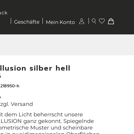
uck
Geschäfte
Mein Konto
Illusion silber hell
6
 218950-h
o
zzgl.
Versand
it dem Licht beherrscht unsere
ILLUSION ganz gekonnt. Spiegelnde
ometrische Muster und scheinbare