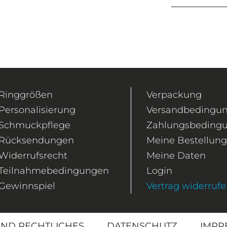
Ringgrößen
Verpackung
Personalisierung
Versandbedingu
Schmuckpflege
Zahlungsbeding
Rücksendungen
Meine Bestellun
Widerrufsrecht
Meine Daten
Teilnahmebedingungen
Login
Gewinnspiel
Vertrag widerruf
ND RECHTLICHES
DATENSCHUTZ
IMPR