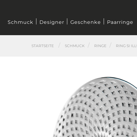
Schmuck
Designer
Geschenke
Paarringe
STARTSEITE
SCHMUCK
RINGE
RING SI IL