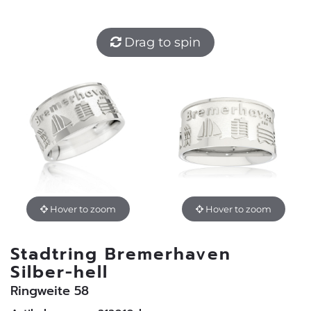
Drag to spin
Hover to zoom
Hover to zoom
Stadtring Bremerhaven
Silber-hell
Ringweite 58