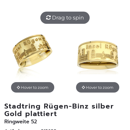
Drag to spin
Hover to zoom
Hover to zoom
Stadtring Rügen-Binz silber
Gold plattiert
Ringweite 52