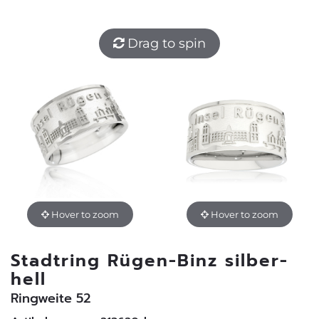
Drag to spin
Hover to zoom
Hover to zoom
Stadtring Rügen-Binz silber-
hell
Ringweite 52